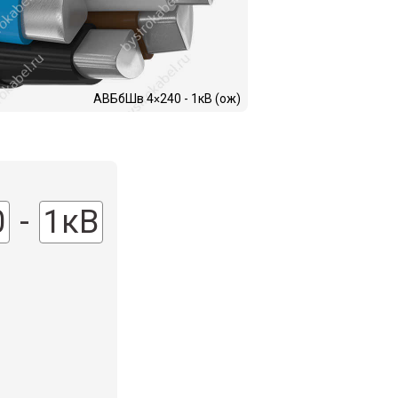
АВБбШв 4
240 - 1кВ (ож)
х
0
-
1кВ