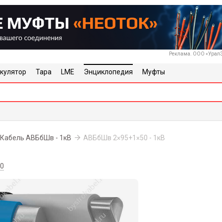
Реклама. ООО «УралЭ
кулятор
Тара
LME
Энциклопедия
Муфты
Кабель АВБбШв - 1кВ
АВБбШв 2
95+1
50 - 1кВ
х
х
80