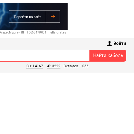
нергоМуфта», ИНН 66584
78051
, mufta-ural.ru
Войти
Cu: 14167
Al: 3229
Складов: 1056