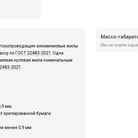
Массо-габарит
Мы не знаем хара
е токопроводящие алюминиевые жилы
лассу по
ГОСТ 22483-2021
. Одна
ниевая нулевая жила номинальным
2483-2021
.
,9 мм;
нт крепированной бумаги
е менее 0,9 мм.