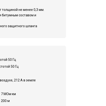
 толщиной не менее 0,3 мм.
 битумным составом и
ного защитного шланга
тотой 50 Гц
стотой 50 Гц
 воздухе, 212 А в земле
 7 МОм·км
 200 м