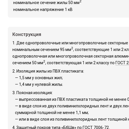
2
номинальное сечение жилы 50 мм
номинальное напряжение 1 кВ
Конструкция
1. Две однопроволочные или многопроволочные секторны
2
номинальным сечением 95 мм
, соответствующие 1 или 2 к
однопроволочная или многопроволочная секторная алюми
2
сечением 50 мм
, соответствующая 1 или 2 классу по
ГОСТ 2
2. Изоляция жилы из ПВХ пластиката:
— 1,5 мм у основных жил;
— 1,4 мм у нулевой жилы.
3. Поясная изоляция:
— выпрессованная из ПВХ пластиката толщиной не менее 0
— в виде слоя из двух поливинилхлоридных лент и двух ле
суммарной толщиной не менее 1,1 мм;
— или в виде слоя из поливинилхлоридных лент толщиной н
4. Защитный покров типа «БбШв» по
ГОСТ 7006-72
.