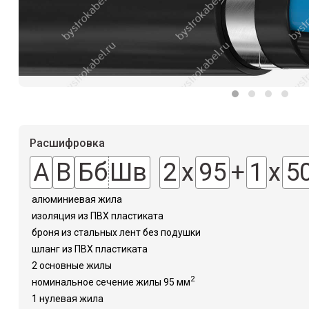
мн)
Расшифровка
А
В
Бб
Шв
2
х
95
+
1
х
5
алюминиевая жила
изоляция из ПВХ пластиката
броня из стальных лент без подушки
шланг из ПВХ пластиката
2 основные жилы
2
номинальное сечение жилы 95 мм
1 нулевая жила