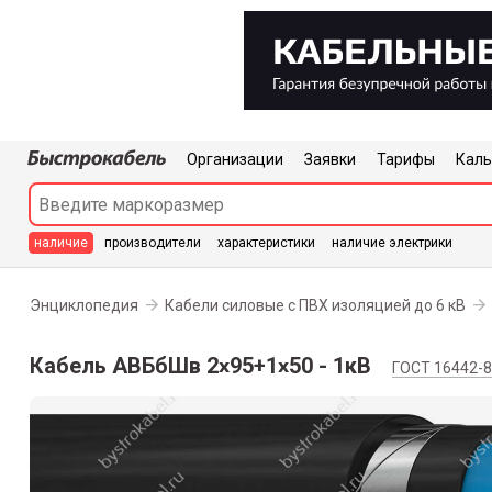
Организации
Заявки
Тарифы
Каль
наличие
произв
одители
характер
истики
наличие электрики
Энциклопедия
Кабели силовые с ПВХ изоляцией до 6 кВ
Кабель АВБбШв 2
95+1
50 - 1кВ
х
х
ГОСТ 16442-